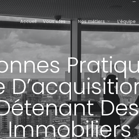
Accueil
Vous êtes
Nos métiers
L’équipe
onnes Pratiq
e D’acquisitio
 Détenant Des 
Immobiliers