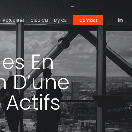
linkedin
Actualités
Club CEI
My CEI
Contact
ues En
n D’une
Actifs