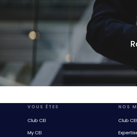
R
VOUS ÊTES
NOS M
Club CEI
Club CEI
My CEI
Expertis